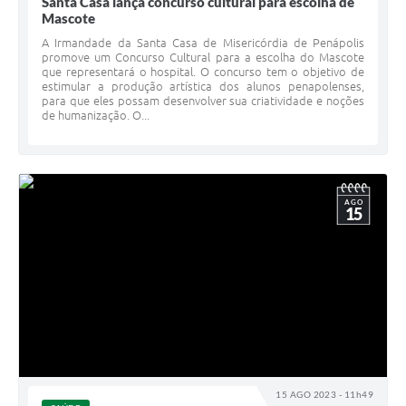
Santa Casa lança concurso cultural para escolha de
Mascote
A Irmandade da Santa Casa de Misericórdia de Penápolis
promove um Concurso Cultural para a escolha do Mascote
que representará o hospital. O concurso tem o objetivo de
estimular a produção artística dos alunos penapolenses,
para que eles possam desenvolver sua criatividade e noções
de humanização. O...
AGO
15
15 AGO 2023 - 11h49