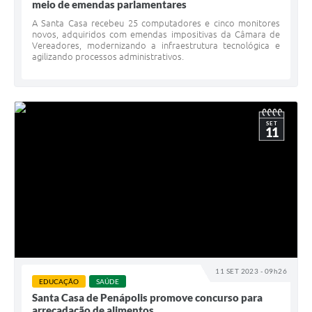
meio de emendas parlamentares
A Santa Casa recebeu 25 computadores e cinco monitores
novos, adquiridos com emendas impositivas da Câmara de
Vereadores, modernizando a infraestrutura tecnológica e
agilizando processos administrativos.
SET
11
11 SET 2023 - 09h26
EDUCAÇÃO
SAÚDE
Santa Casa de Penápolis promove concurso para
arrecadação de alimentos