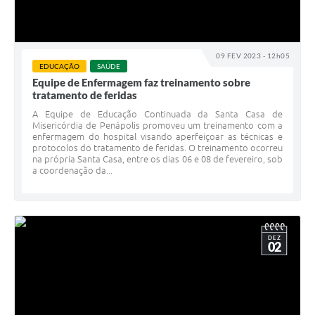
09 FEV 2023 - 12h05
EDUCAÇÃO
SAÚDE
Equipe de Enfermagem faz treinamento sobre
tratamento de feridas
A Equipe de Educação Continuada da Santa Casa de
Misericórdia de Penápolis promoveu um treinamento com a
enfermagem do hospital visando aperfeiçoar as técnicas e
protocolos do tratamento de feridas. O treinamento ocorreu
na própria Santa Casa, entre os dias 06 e 08 de fevereiro, sob
a coordenação da...
DEZ
02