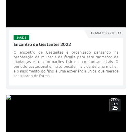
12 MAI 2022 - 09h11
SAÚDE
Encontro de Gestantes 2022
O encontro de Gestantes é organizado pensando na
preparação da mulher e da família para este momento de
mudanças e transformações físicas e comportamentais. O
período gestacional é muito peculiar na vida de uma mulher,
e o nascimento do filho é uma experiência única, que merece
ser tratado de forma...
JAN
25