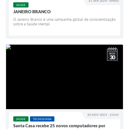
31 JAN 2024 - 09h00
SAÚDE
JANEIRO BRANCO
O Janeiro Branco é uma campanha global de conscientização
sobre a Saúde Mental.
NOV
30
30 NOV 2023 - 11h42
SAÚDE
TECNOLOGIA
Santa Casa recebe 25 novos computadores por