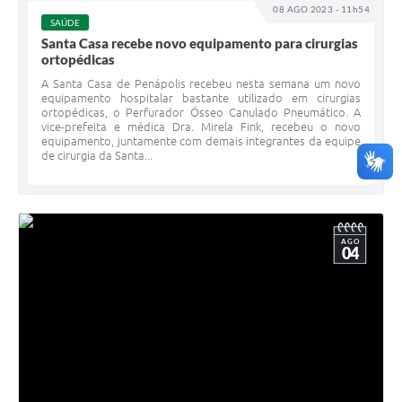
08 AGO 2023 - 11h54
SAÚDE
Santa Casa recebe novo equipamento para cirurgias
ortopédicas
A Santa Casa de Penápolis recebeu nesta semana um novo
equipamento hospitalar bastante utilizado em cirurgias
ortopédicas, o Perfurador Ósseo Canulado Pneumático. A
vice-prefeita e médica Dra. Mirela Fink, recebeu o novo
equipamento, juntamente com demais integrantes da equipe
de cirurgia da Santa...
AGO
04