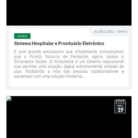
02 DEZ 2022 - 10h43
SAÚDE
Sistema Hospitalar e Prontuário Eletrônico
É com grande entusiasmo que oficialmente comunicamos
que o Pronto Socorro de Penápolis, agora, possui o
Sinconecta Saúde. O Sinconecta é um sistema operacional
que permite uma solução digital extremamente simples de
usar, facilitando a vida das pessoas (colaboradores e
pacientes) com uma solução moderna,...
MAI
19