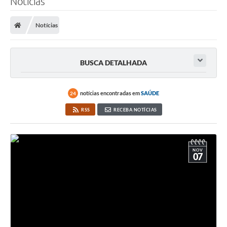
Notícias
Institucional
Notícias
Notícias
BUSCA DETALHADA
Editais
notícias encontradas em
SAÚDE
24
Portal da Transparência
RSS
RECEBA NOTÍCIAS
Visitas
Convênios
NOV
07
Agenda
Galeria de Fotos
Contato