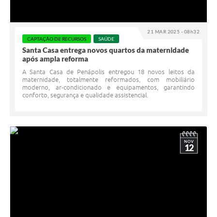
21 MAR 2025 - 08h32
CAPTAÇÃO DE RECURSOS
SAÚDE
Santa Casa entrega novos quartos da maternidade
após ampla reforma
A Santa Casa de Penápolis entregou 18 novos leitos da
maternidade, totalmente reformados, com mobiliário
moderno, ar-condicionado e equipamentos, garantindo
conforto, segurança e qualidade assistencial.
NOV
12