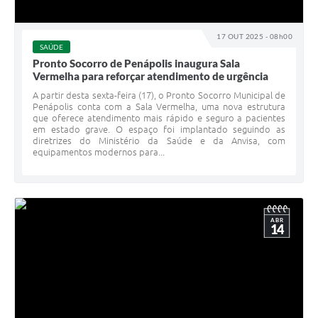
17 OUT 2025 - 08h00
SAÚDE
Pronto Socorro de Penápolis inaugura Sala
Vermelha para reforçar atendimento de urgência
A partir desta sexta-feira (17), o Pronto Socorro Municipal de
Penápolis conta com a Sala Vermelha, uma nova estrutura
que oferece atendimento mais rápido e seguro a pacientes
em estado grave. O espaço foi implantado seguindo as
diretrizes do Ministério da Saúde e da Anvisa, com
equipamentos modernos para...
ABR
14