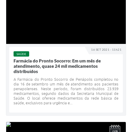
16 SET 2021 - 11h21
SAÚDE
Farmácia do Pronto Socorro: Em um mês de
atendimento, quase 24 mil medicamentos
distribuídos
A Farmácia do Pronto Socorro de Penápolis completou no
dia 16 de setembro um mês de atendimento aos pacientes
penapolenses. Neste período, foram distribuídos 23.939
medicamentos, segundo dados da Secretaria Municipal de
Saúde. O local oferece medicamentos da rede básica de
saúde, exclusivos para urgência e...
JUN