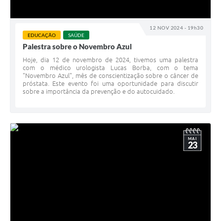
12 NOV 2024 - 19h30
EDUCAÇÃO
SAÚDE
Palestra sobre o Novembro Azul
Hoje, dia 12 de novembro de 2024, tivemos uma palestra
com o médico urologista Lucas Borba, com o tema
"Novembro Azul", mês de conscientização sobre o câncer de
próstata. Este evento foi uma oportunidade para discutir
sobre a importância da prevenção e do autocuidado.
MAI
23