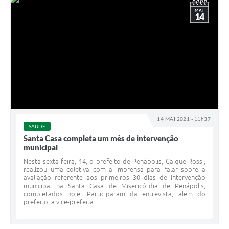
MAI
14
14 MAI 2021 - 11h37
SAÚDE
Santa Casa completa um mês de intervenção
municipal
Nesta sexta-feira, 14, o prefeito de Penápolis, Caique Rossi,
realizou uma coletiva com a imprensa para falar sobre a
avaliação referente aos primeiros 30 dias de intervenção
municipal na Santa Casa de Misericórdia de Penápolis,
completados hoje. Participaram da entrevista, além do
prefeito, a vice-prefeita...