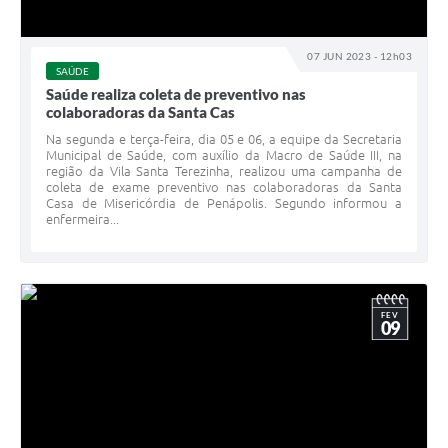
07 JUN 2023 - 12h03
SAÚDE
Saúde realiza coleta de preventivo nas
colaboradoras da Santa Cas
Na segunda e terça-feira, dia 05 e 06, a equipe da Secretaria
Municipal de Saúde, com auxílio da Macro de Saúde III, na
região da Vila Santa Terezinha, realizou uma campanha de
coleta de exame preventivo nas colaboradoras da Santa
Casa de Misericórdia de Penápolis. Segundo informou a
enfermeira...
FEV
09