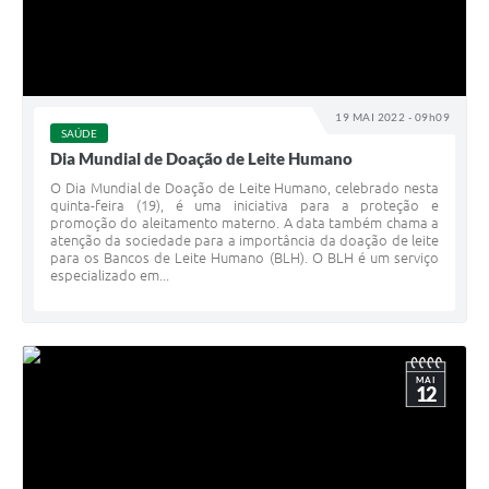
19 MAI 2022 - 09h09
SAÚDE
Dia Mundial de Doação de Leite Humano
O Dia Mundial de Doação de Leite Humano, celebrado nesta
quinta-feira (19), é uma iniciativa para a proteção e
promoção do aleitamento materno. A data também chama a
atenção da sociedade para a importância da doação de leite
para os Bancos de Leite Humano (BLH). O BLH é um serviço
especializado em...
MAI
12