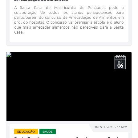
A Santa Casa de Misericórdia de Penápolis pede a
colaboração de todos os alunos penapolenses para
participarem do concurso de Arrecadação de Alimentos em
prol do hospital. O concurso vai premiar a escola e o aluno
que mais arrecadar alimentos não perecíveis para a Santa
Casa.
SET
06
06 SET 2023 - 11h22
EDUCAÇÃO
SAÚDE