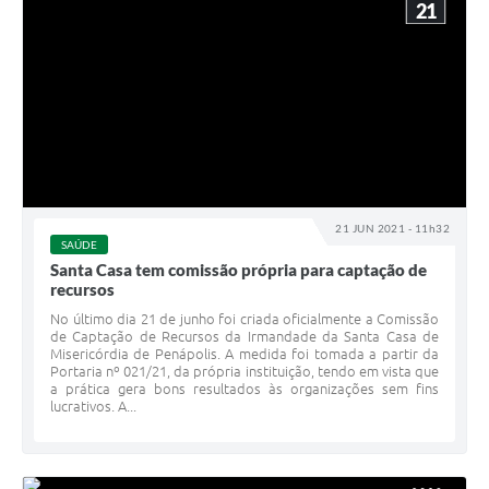
21
21 JUN 2021 - 11h32
SAÚDE
Santa Casa tem comissão própria para captação de
recursos
No último dia 21 de junho foi criada oficialmente a Comissão
de Captação de Recursos da Irmandade da Santa Casa de
Misericórdia de Penápolis. A medida foi tomada a partir da
Portaria nº 021/21, da própria instituição, tendo em vista que
a prática gera bons resultados às organizações sem fins
lucrativos. A...