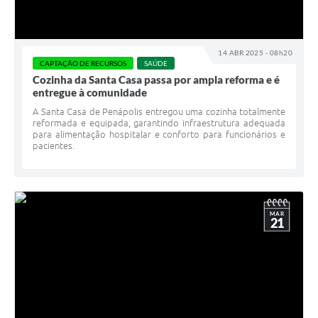
14 ABR 2025 - 08h20
CAPTAÇÃO DE RECURSOS
SAÚDE
Cozinha da Santa Casa passa por ampla reforma e é
entregue à comunidade
A Santa Casa de Penápolis entregou uma cozinha totalmente
reformada e equipada, garantindo infraestrutura adequada
para alimentação hospitalar e conforto para funcionários e
pacientes.
MAR
21