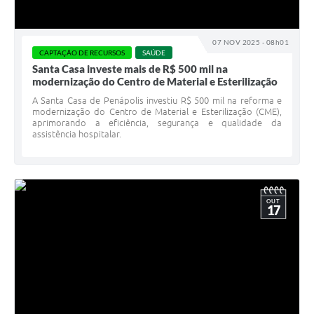
Arquivos para Download
Enquete
07 NOV 2025 - 08h01
CAPTAÇÃO DE RECURSOS
SAÚDE
Ouvidoria
Santa Casa investe mais de R$ 500 mil na
modernização do Centro de Material e Esterilização
Links
A Santa Casa de Penápolis investiu R$ 500 mil na reforma e
Telefones Úteis
modernização do Centro de Material e Esterilização (CME),
aprimorando a eficiência, segurança e qualidade da
assistência hospitalar.
OUT
17