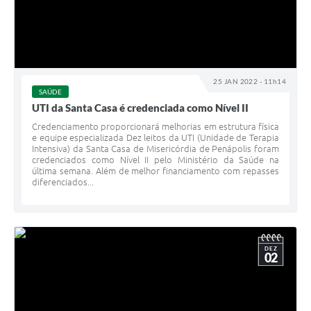
25 JAN 2022 - 11h14
SAÚDE
UTI da Santa Casa é credenciada como Nível II
Credenciamento proporcionará melhorias em estrutura física
e equipe especializada Dez leitos da UTI (Unidade de Terapia
Intensiva) da Santa Casa de Misericórdia de Penápolis foram
credenciados como Nível II pelo Ministério da Saúde na
última semana. Além de melhor financiamento com repasses
diferenciados...
DEZ
02