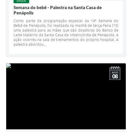
SAÚDE
Semana do bebê - Palestra na Santa Casa de
Penápolis
Como parte da programação especial da 14ª Semana do
Bebê de Penápolis, foi realizada na manhã de terça-feira (15)
uma palestra para as mães que são doadoras do Banco de
Leite Materno da Santa Casa de Misericórdia de Penápolis. A
ação ocorreu na sala de treinamentos do próprio hospital. A
palestra abordou...
AGO
08