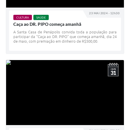
23 MAI 2024 - 12h30
CULTURA
SAÚDE
Caça ao DR. PIPO começa amanhã
A Santa Casa de Penápolis convida toda a população para
participar da “Caça ao DR. PIPO" que começa amanhã, dia 24
de maio, com premiação em dinheiro de R$500,00.
JAN
31