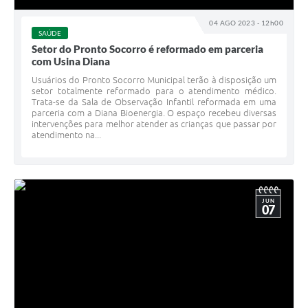
04 AGO 2023 - 12h00
SAÚDE
Setor do Pronto Socorro é reformado em parceria
com Usina Diana
Usuários do Pronto Socorro Municipal terão à disposição um
setor totalmente reformado para o atendimento médico.
Trata-se da Sala de Observação Infantil reformada em uma
parceria com a Diana Bioenergia. O espaço recebeu diversas
intervenções para melhor atender as crianças que passar por
atendimento na...
JUN
07