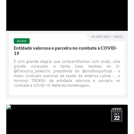
02 DEZ 2021 - 10h51
SAÚDE
Entidade valorosa e parceira no combate à COVID-
19
É com grande alegria que compartilhamos com vocês, uma
grande conquista. A Santa Casa recebeu do Sr.
@francisco_balestrin, presidente do @sindhospoficial - o
maior sindicato patronal de saúde da América Latina - , o
honroso TROFÉU de entidade valorosa e parceira no
combate à COVID-19. Referida homenagem...
SET
22