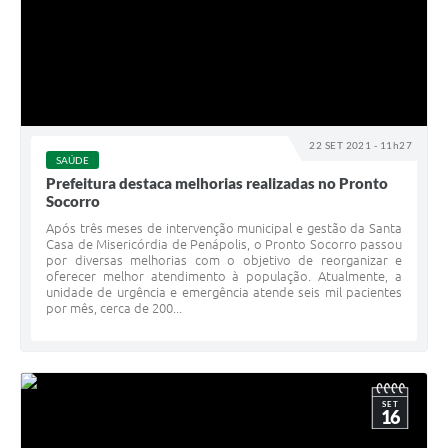
22 SET 2021 - 11h27
SAÚDE
Prefeitura destaca melhorias realizadas no Pronto
Socorro
Após três meses de intervenção municipal e gestão da Santa
Casa de Misericórdia de Penápolis, o Pronto Socorro passou
por diversas melhorias com o objetivo de reorganizar e
oferecer melhor atendimento à população. Atualmente, a
unidade de urgência e emergência atende seis mil pacientes
por mês, cerca de 200...
SET
16