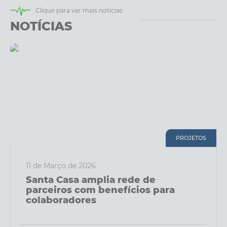
Arquivos para Download
Clique para ver mais notícias
Enquete
NOTÍCIAS
Ouvidoria
Links
Telefones Úteis
PROJETOS
11 de Março de 2026
Santa Casa amplia rede de
parceiros com benefícios para
colaboradores