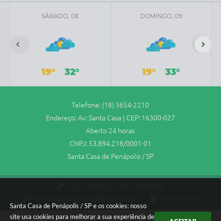
SÁBADO, 08
DOMINGO, 09
19°
32°
19°
33°
Telefone: (18) 3654-2210
Endereço: Av: Santa Casa | CEP: 16300-027
Aberto 24 horas
CNPJ: 53.894.218/0001-01
Santa Casa de Penápolis / SP
Versão do Sistema:
3.5.3 - 19/06/2026
Portal atualizado em:
03/08/2026 13:00
Dados Abertos
Santa Casa de Penápolis / SP e os cookies: nosso
site usa cookies para melhorar a sua experiência de