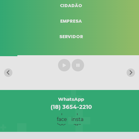
CIDADÃO
Institucional
EMPRESA
Notícias
SERVIDOR
Editais
Portal da Transparência
Visitas
Convênios
WhatsApp
Agenda
(18) 3654-2210
Galeria de Fotos
Contato