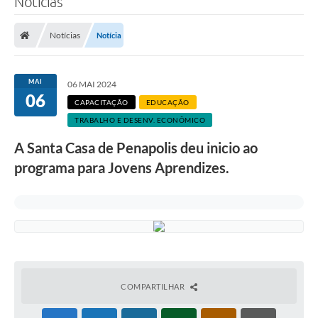
Notícias
Institucional
Notícias
Notícia
Notícias
MAI
06 MAI 2024
06
Editais
CAPACITAÇÃO
EDUCAÇÃO
TRABALHO E DESENV. ECONÔMICO
Portal da Transparência
A Santa Casa de Penapolis deu inicio ao
programa para Jovens Aprendizes.
Visitas
Convênios
Agenda
Galeria de Fotos
COMPARTILHAR
Contato